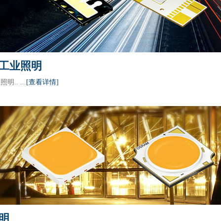
工业照明
.. ...
[查看详情]
明