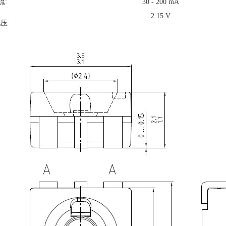
流:
30 - 200 mA
2.15 V
电压: