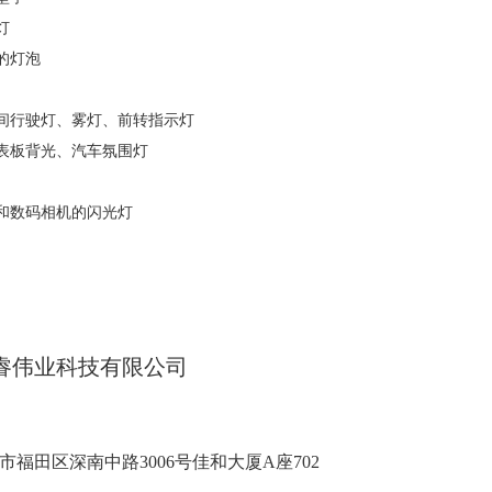
灯
的灯泡
间行驶灯、雾灯、前转指示灯
表板背光、汽车氛围灯
和数码相机的闪光灯
睿伟业科技有限公司
市福田区深南中路3006号佳和大厦A座702